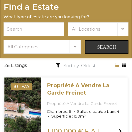
Find a Estate
What type of estate are you looking for?
All Locations
SEARCH
All Categories
28 Listings
Propriété A Vendre La
83 - VAR
Garde Freinet
Propriété A Vendre La Garde Freinet
Chambres:
6
Salles d'eau/de bain:
4
Superficie :
190
m²
1 100 000 € F.A.I