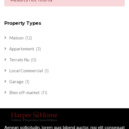
Property Types
(12)
Maison
(3)
Appartement
(0)
Terrain Nu
(1)
Local Commercial
(1)
Garage
(11)
Bien off-market
Aenean sollicitudin, lorem quis bibend auctor, nisi elit consequat