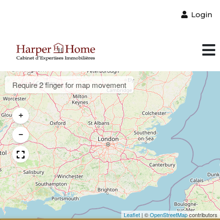
Login
Require 2 finger for map movement
+
−
Leaflet
|
©
OpenStreetMap
contributors