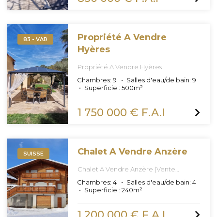
Propriété A Vendre
83 - VAR
Hyères
Propriété A Vendre Hyères
Chambres:
9
Salles d'eau/de bain:
9
Superficie :
500
m²
1 750 000 € F.A.I
Chalet A Vendre Anzère
SUISSE
Chalet A Vendre Anzère (Vente
Confidentielle Off Market)
Chambres:
4
Salles d'eau/de bain:
4
Superficie :
240
m²
1 200 000 € F.A.I