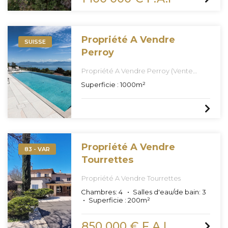
Propriété A Vendre
SUISSE
Perroy
Propriété A Vendre Perroy (Vente
Confidentielle Off Market)
Superficie :
1000
m²
Propriété A Vendre
83 - VAR
Tourrettes
Propriété A Vendre Tourrettes
Chambres:
4
Salles d'eau/de bain:
3
Superficie :
200
m²
850 000 € F.A.I