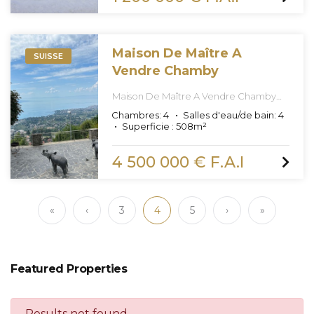
Maison De Maître A
SUISSE
Vendre Chamby
Maison De Maître A Vendre Chamby
(Vente Confidentielle Off Market)
Chambres:
4
Salles d'eau/de bain:
4
Superficie :
508
m²
4 500 000 € F.A.I
«
‹
3
4
5
›
»
Featured Properties
Results not found