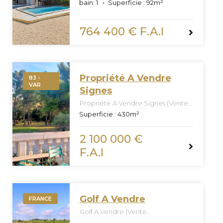
bain:
1
Superficie :
92
m²
764 400 € F.A.I
Propriété A Vendre
83 -
VAR
Signes
Propriété A Vendre Signes (Vente
Confidentielle Off Market)
Superficie :
430
m²
2 100 000 €
F.A.I
Golf A Vendre
FRANCE
Golf A Vendre (Vente
Confidentielle Off Market)