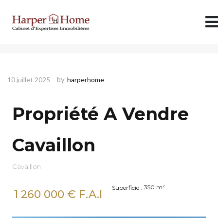
Propriété A Vendre Cavaillon
by
10 juillet 2025
harperhome
Propriété A Vendre
Cavaillon
Cavaillon
350
m²
Superficie :
1 260 000
€ F.A.I