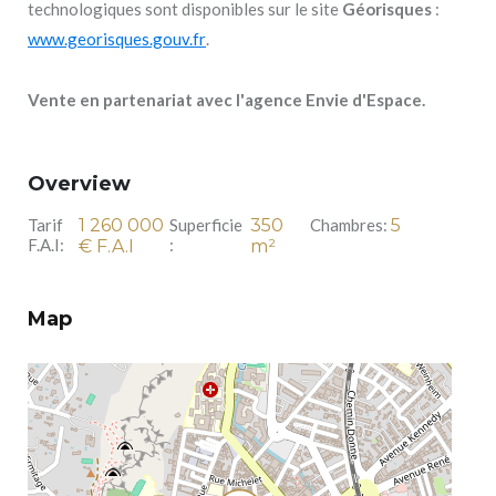
technologiques sont disponibles sur le site
Géorisques
:
www.georisques.gouv.fr
.
Vente en partenariat avec l'agence Envie d'Espace.
Overview
Tarif
1 260 000
Superficie
350
Chambres:
5
F.A.I:
:
€ F.A.I
m²
Map