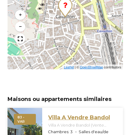
+
−
Leaflet
|
©
OpenStreetMap
contributors
Maisons ou appartements similaires
Villa A Vendre Bandol
83 -
VAR
Villa A Vendre Bandol (Vente
Confidentielle Off Market)
Chambres:
3
Salles d'eau/de