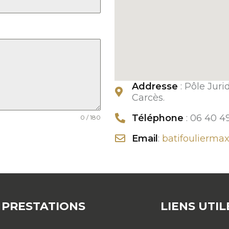
Addresse
: Pôle Jur
Carcès.
Téléphone
: 06 40 4
0 / 180
Email
:
batifoulierm
 PRESTATIONS
LIENS UTIL