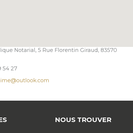
idique Notarial, 5 Rue Florentin Giraud, 83570
9 54 27
axime@outlook.com
ES
NOUS TROUVER