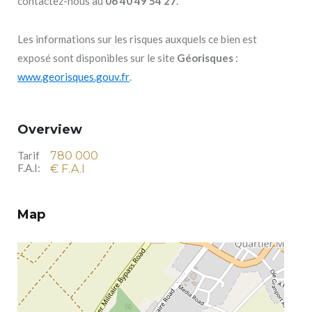
contactez-nous au
06 40 49 54 27
.
Les informations sur les risques auxquels ce bien est
exposé sont disponibles sur le site
Géorisques
:
www.georisques.gouv.fr
.
Overview
Tarif
780 000
F.A.I:
€ F.A.I
Map