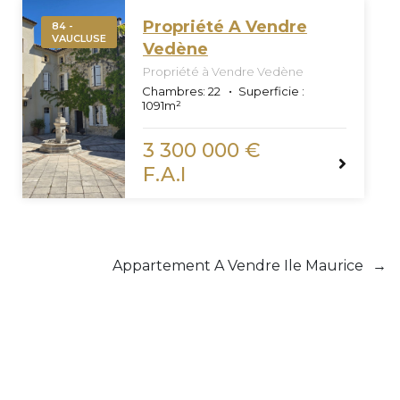
Propriété A Vendre
84 -
VAUCLUSE
Vedène
Propriété à Vendre Vedène
Chambres:
22
Superficie :
1091
m²
3 300 000 €
F.A.I
Appartement A Vendre Ile Maurice
→