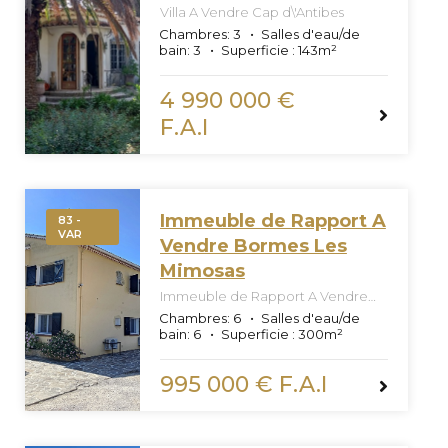
Villa A Vendre Cap d\'Antibes
Chambres:
3
Salles d'eau/de
bain:
3
Superficie :
143
m²
4 990 000 €
F.A.I
Immeuble de Rapport A
83 -
VAR
Vendre Bormes Les
Mimosas
Immeuble de Rapport A Vendre
Bormes Les Mimosas
Chambres:
6
Salles d'eau/de
bain:
6
Superficie :
300
m²
995 000 € F.A.I