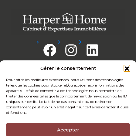
Gérer le consentement
Nous Adhérons
Pour offrir les meilleures expériences, nous utilisons des technologies
telles que les cookies pour stocker et/ou accéder aux informations des
appareils. Le fait de consentir à ces technologies nous permettra de
traiter des données telles que le comportement de navigation ou les ID
uniques sur ce site. Le fait de ne pas consentir ou de retirer son
consentement peut avoir un effet négatif sur certaines caractéristiques
et fonctions.
Accepter