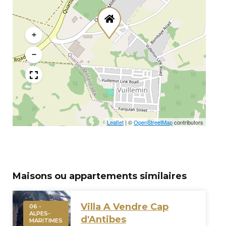
+
−
Leaflet
|
©
OpenStreetMap
contributors
Maisons ou appartements similaires
Villa A Vendre Cap
06 -
ALPES-
d'Antibes
MARITIMES