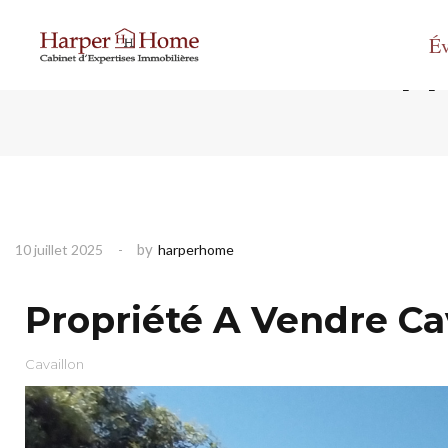
Év
Pr
by
10 juillet 2025
harperhome
Propriété A Vendre Ca
Cavaillon