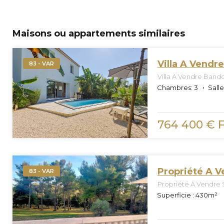
Maisons ou appartements similaires
Villa A Vendr
83 - VAR
Villa A Vendre Bando
Chambres:
3
Salle
764 400 € F
Propriété A V
83 - VAR
Propriété A Vendre S
Superficie :
430
m²