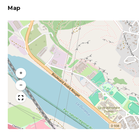
Map
+
−