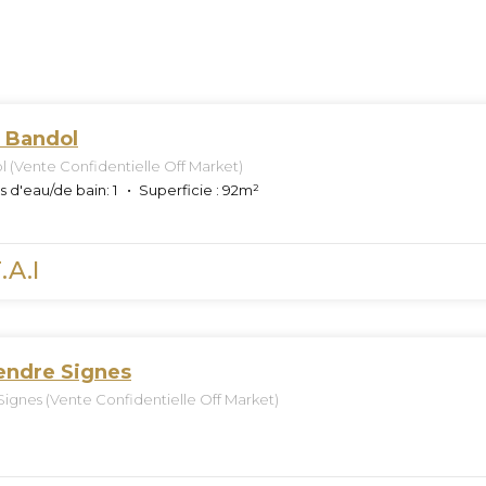
e Bandol
l (Vente Confidentielle Off Market)
s d'eau/de bain:
1
Superficie :
92
m²
.A.I
endre Signes
ignes (Vente Confidentielle Off Market)