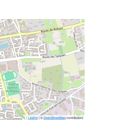
Leaflet
|
©
OpenStreetMap
contributors