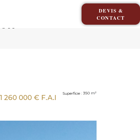
DEVIS &
CONTACT
lon
350
m²
Superficie :
1 260 000
€ F.A.I