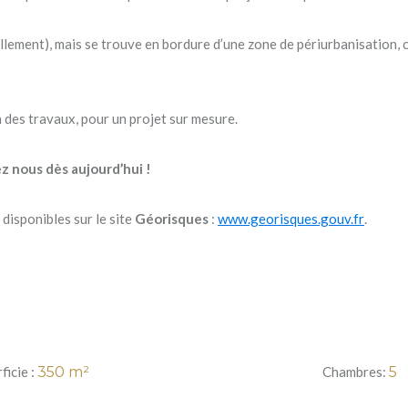
llement), mais se trouve en bordure d’une zone de périurbanisation, c
n des travaux, pour un projet sur mesure.
z nous dès aujourd’hui !
disponibles sur le site
Géorisques
:
www.georisques.gouv.fr
.
ficie :
350
m²
Chambres:
5