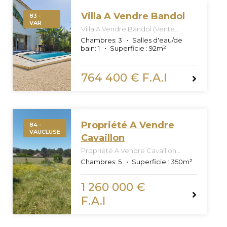
Villa A Vendre Bandol
83 -
VAR
Villa A Vendre Bandol (Vente
Confidentielle Off Market)
Chambres:
3
Salles d'eau/de
bain:
1
Superficie :
92
m²
764 400 € F.A.I
Propriété A Vendre
84 -
VAUCLUSE
Cavaillon
Propriété A Vendre Cavaillon
(Vente Confidentielle Off Market)
Chambres:
5
Superficie :
350
m²
1 260 000 €
F.A.I