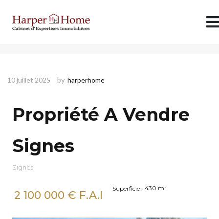
Propriété A Vendre Signes
by
10 juillet 2025
harperhome
Propriété A Vendre
Signes
Signes
430
m²
Superficie :
2 100 000
€ F.A.I