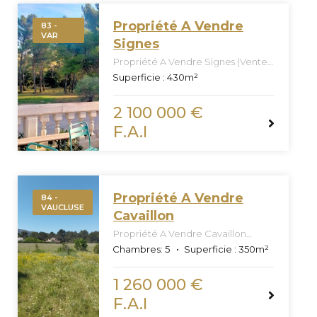
Propriété A Vendre
83 -
VAR
Signes
Propriété A Vendre Signes (Vente
Confidentielle Off Market)
Superficie :
430
m²
2 100 000 €
F.A.I
Propriété A Vendre
84 -
VAUCLUSE
Cavaillon
Propriété A Vendre Cavaillon
(Vente Confidentielle Off Market)
Chambres:
5
Superficie :
350
m²
1 260 000 €
F.A.I