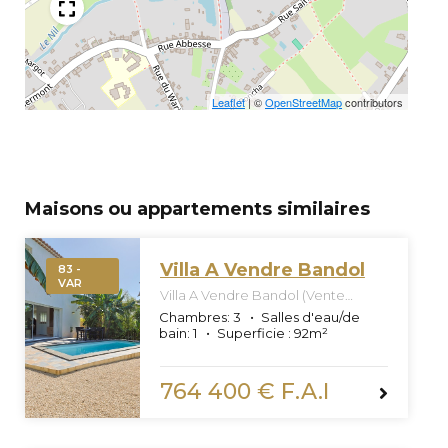
Leaflet
|
©
OpenStreetMap
contributors
Maisons ou appartements similaires
Villa A Vendre Bandol
83 -
VAR
Villa A Vendre Bandol (Vente
Confidentielle Off Market)
Chambres:
3
Salles d'eau/de
bain:
1
Superficie :
92
m²
764 400 € F.A.I